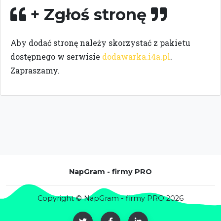
+ Zgłoś stronę
A
b
y
d
o
d
a
ć
s
t
r
o
n
ę
n
a
l
e
ż
y
s
k
o
r
z
y
s
t
a
ć
z
p
a
k
i
e
t
u
d
o
s
t
ę
p
n
e
g
o
w
s
e
r
w
i
s
i
e
dodawarka.i4a.pl
.
Z
a
p
r
a
s
z
a
m
y.
NapGram - firmy PRO
Copyright © NapGram - firmy PRO 2026