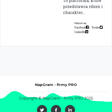
To platforma, które
przedstawia rdzeń i
charakter...
Podziel się:
Facebook
Twitter
LinkedIn
NapGram - firmy PRO
Copyright © NapGram - firmy PRO 2026