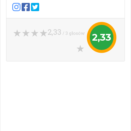
2,33
/ 3 głosów
2,33