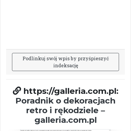
P
o
d
l
i
n
k
u
j
s
w
ó
j
w
p
i
s
b
y
p
r
z
y
ś
p
i
e
s
z
y
ć
i
n
d
e
k
s
a
c
j
ę
https://galleria.com.pl:
Poradnik o dekoracjach
retro i rękodziele –
galleria.com.pl