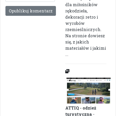
dla miłośników
rękodzieła,
dekoracji retro i
wyrobów
rzemieślniczych.
Na stronie dowiesz
się, z jakich
materiałów i jakimi
...
ATTIQ - odzież
turystyczna
-