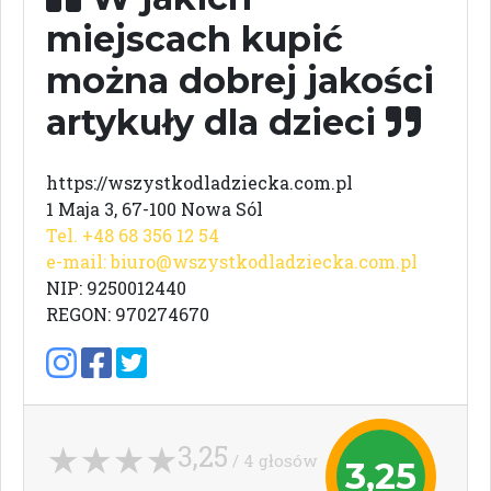
miejscach kupić
można dobrej jakości
artykuły dla dzieci
https://wszystkodladziecka.com.pl
1 Maja 3, 67-100 Nowa Sól
Tel. +48 68 356 12 54
e-mail:
biuro@wszystkodladziecka.com.pl
NIP: 9250012440
REGON: 970274670
3,25
/ 4 głosów
3,25