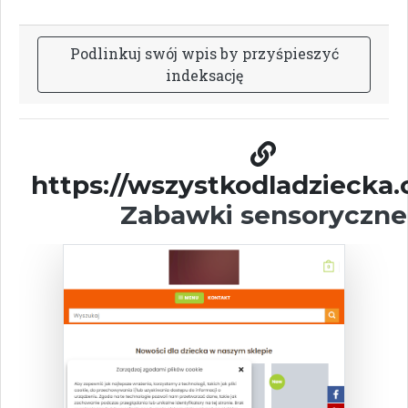
P
o
d
l
i
n
k
u
j
s
w
ó
j
w
p
i
s
b
y
p
r
z
y
ś
p
i
e
s
z
y
ć
i
n
d
e
k
s
a
c
j
ę
https://wszystkodladziecka.
Zabawki sensoryczne