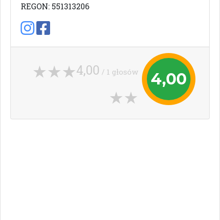
REGON: 551313206
4,00
/ 1 głosów
4,00