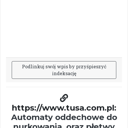
P
o
d
l
i
n
k
u
j
s
w
ó
j
w
p
i
s
b
y
p
r
z
y
ś
p
i
e
s
z
y
ć
i
n
d
e
k
s
a
c
j
ę
https://www.tusa.com.pl:
Automaty oddechowe do
nurkowania, oraz płetwy