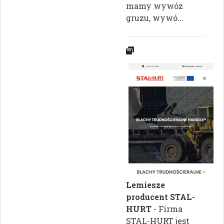
mamy wywóz
gruzu, wywó...
Lemiesze
producent STAL-
HURT
- Firma
STAL-HURT jest