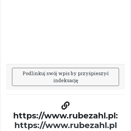
P
o
d
l
i
n
k
u
j
s
w
ó
j
w
p
i
s
b
y
p
r
z
y
ś
p
i
e
s
z
y
ć
i
n
d
e
k
s
a
c
j
ę
https://www.rubezahl.pl:
https://www.rubezahl.pl