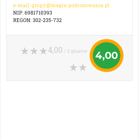
e-mail:
grupy@magia-podrozowania.pl
NIP: 6981710393
REGON: 302-235-732
4,00
/ 2 głosów
4,00