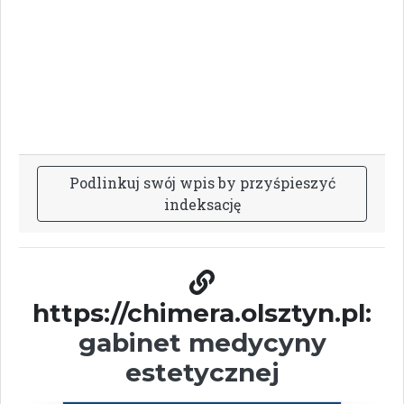
P
o
d
l
i
n
k
u
j
s
w
ó
j
w
p
i
s
b
y
p
r
z
y
ś
p
i
e
s
z
y
ć
i
n
d
e
k
s
a
c
j
ę
https://chimera.olsztyn.pl:
gabinet medycyny
estetycznej